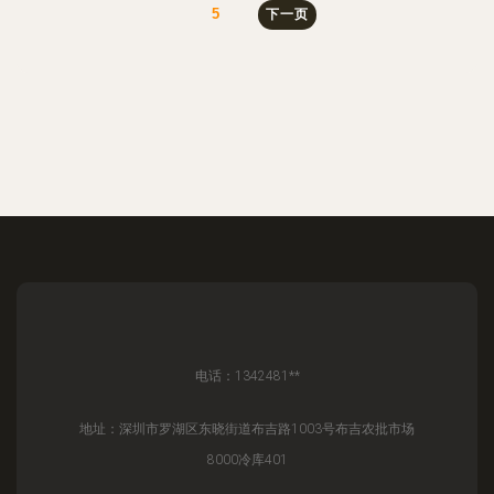
5
下一页
电话：1342481**
地址：深圳市罗湖区东晓街道布吉路1003号布吉农批市场
8000冷库401