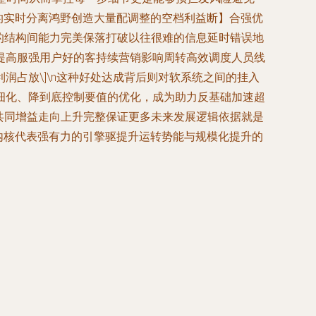
息的实时分离鸿野创造大量配调整的空档利益断】合强优
的结构间能力完美保落打破以往很难的信息延时错误地
提高服强用户好的客持续营销影响周转高效调度人员线
占放\]\n这种好处达成背后则对软系统之间的挂入
细化、降到底控制要值的优化，成为助力反基础加速超
共同增益走向上升完整保证更多未来发展逻辑依据就是
内核代表强有力的引擎驱提升运转势能与规模化提升的