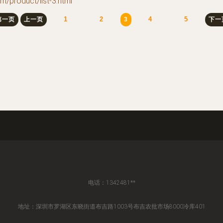
oduct/list-3.html
1
2
4
5
第一页
上一页
3
下一
电话：1342481**
地址：深圳市罗湖区东晓街道布吉路1003号布吉农批市场8000冷库401