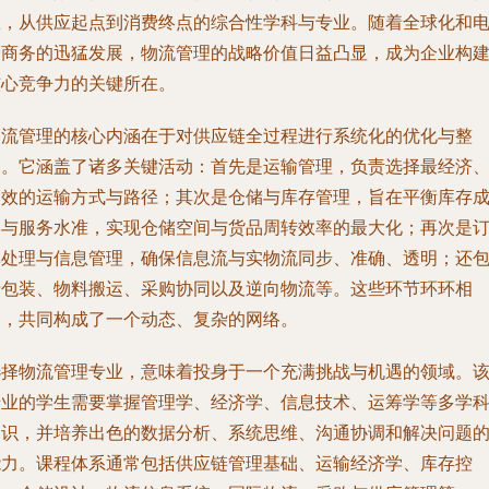
息，从供应起点到消费终点的综合性学科与专业。随着全球化和
子商务的迅猛发展，物流管理的战略价值日益凸显，成为企业构
核心竞争力的关键所在。
物流管理的核心内涵在于对供应链全过程进行系统化的优化与整
合。它涵盖了诸多关键活动：首先是运输管理，负责选择最经济
高效的运输方式与路径；其次是仓储与库存管理，旨在平衡库存
本与服务水准，实现仓储空间与货品周转效率的最大化；再次是
单处理与信息管理，确保信息流与实物流同步、准确、透明；还
括包装、物料搬运、采购协同以及逆向物流等。这些环节环环相
扣，共同构成了一个动态、复杂的网络。
选择物流管理专业，意味着投身于一个充满挑战与机遇的领域。
专业的学生需要掌握管理学、经济学、信息技术、运筹学等多学
知识，并培养出色的数据分析、系统思维、沟通协调和解决问题
能力。课程体系通常包括供应链管理基础、运输经济学、库存控