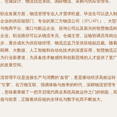
制、仓储设计、物流信息系统、国际物流、采购与供应管理等。
在职业发展方面，物流管理专业人才需求旺盛。毕业生可以进入
企业的供应链部门、专业的第三方物流公司（3PL/4PL）、大型
售与电商平台、港口与航运企业、咨询公司以及新兴的智慧物流
技企业。职业路径可以从物流专员、仓储主管、运输协调员等岗
起步，逐步成长为供应链经理、物流总监乃至供应链副总裁。随
物联网、大数据、人工智能和自动化技术的深度应用，智慧物流
成为行业新赛道，为具备技术敏感性和创新思维的人才提供了更
阔的发展空间。
物流管理不仅是连接生产与消费的“血管”，更是驱动经济高效运转
的“引擎”。在万物互联、强调体验与效率的时代，深耕物流管理专
业，意味着掌握了一把开启现代商业系统高效运作之门的钥匙，
价值与前景，正随着供应链的全球化与数字化而不断放大。