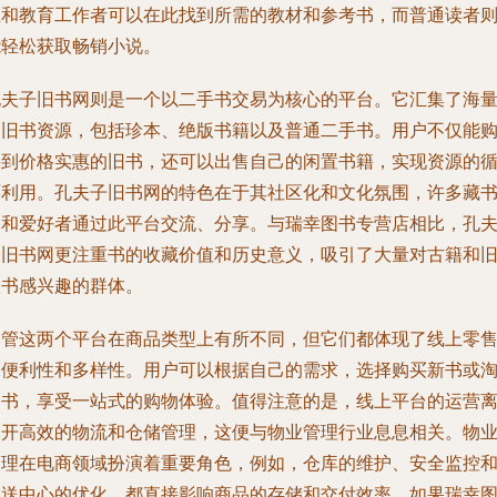
生和教育工作者可以在此找到所需的教材和参考书，而普通读者
能轻松获取畅销小说。
孔夫子旧书网则是一个以二手书交易为核心的平台。它汇集了海
的旧书资源，包括珍本、绝版书籍以及普通二手书。用户不仅能
买到价格实惠的旧书，还可以出售自己的闲置书籍，实现资源的
环利用。孔夫子旧书网的特色在于其社区化和文化氛围，许多藏
家和爱好者通过此平台交流、分享。与瑞幸图书专营店相比，孔
子旧书网更注重书的收藏价值和历史意义，吸引了大量对古籍和
版书感兴趣的群体。
尽管这两个平台在商品类型上有所不同，但它们都体现了线上零
的便利性和多样性。用户可以根据自己的需求，选择购买新书或
旧书，享受一站式的购物体验。值得注意的是，线上平台的运营
不开高效的物流和仓储管理，这便与物业管理行业息息相关。物
管理在电商领域扮演着重要角色，例如，仓库的维护、安全监控
配送中心的优化，都直接影响商品的存储和交付效率。如果瑞幸